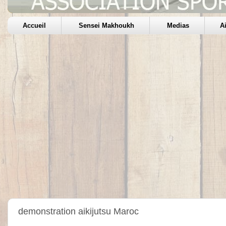
Accueil
Sensei Makhoukh
Medias
A
demonstration aikijutsu Maroc