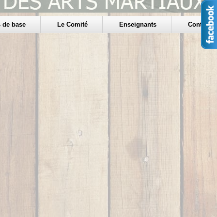
 de base
Le Comité
Enseignants
Contacts