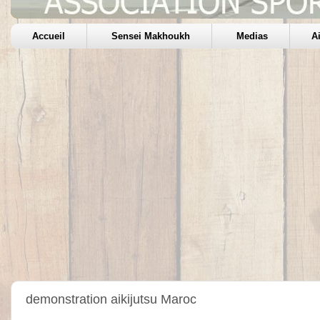
Accueil
Sensei Makhoukh
Medias
A
demonstration aikijutsu Maroc